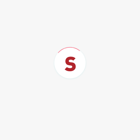
Aun así, reconoció que algunas comunidades siguen
en proceso de retorno y que el transporte escolar y
turístico aún no se recuperan al 100%. La
inseguridad vivida entre 2019 y 2024 dejó severas
pérdidas económicas, cierre de empresas y
comunidades prácticamente abandonadas, anotó.
“En Chiapas sí hay seguridad. No solo dos ciudades
deberían quedar fuera de esa alerta, deberían ser
todas. La situación ha cambiado mucho”, finalizó.