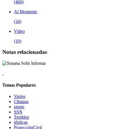
(466)
Al Momento
(34)
Video
(10)
Notas relacionadas
,
Temas Populares
Varios
Chiapas
sismo
SSN
Temblor
réplicas
ProtecciónCivil