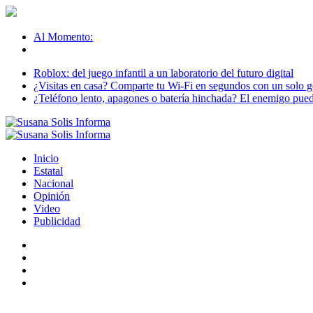
Al Momento:
Roblox: del juego infantil a un laboratorio del futuro digital
¿Visitas en casa? Comparte tu Wi-Fi en segundos con un solo ge
¿Teléfono lento, apagones o batería hinchada? El enemigo puede
Inicio
Estatal
Nacional
Opinión
Video
Publicidad