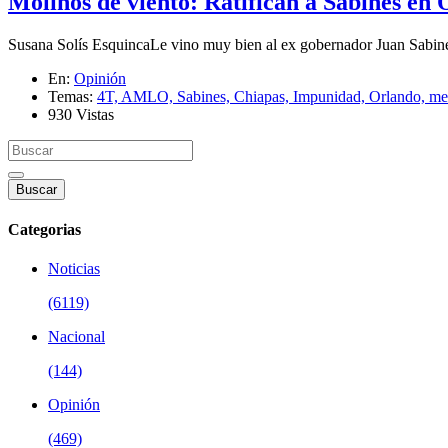
Molinos de viento: Ratifican a Sabines en
Susana Solís EsquincaLe vino muy bien al ex gobernador Juan Sabines
En:
Opinión
Temas:
4T,
AMLO,
Sabines,
Chiapas,
Impunidad,
Orlando,
me
930 Vistas
Buscar
Categorias
Noticias
(6119)
Nacional
(144)
Opinión
(469)