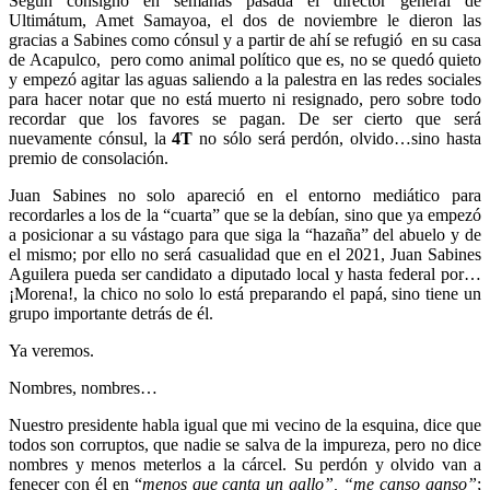
Según consignó en semanas pasada el director general de
Ultimátum, Amet Samayoa, el dos de noviembre le dieron las
gracias a Sabines como cónsul y a partir de ahí se refugió en su casa
de Acapulco, pero como animal político que es, no se quedó quieto
y empezó agitar las aguas saliendo a la palestra en las redes sociales
para hacer notar que no está muerto ni resignado, pero sobre todo
recordar que los favores se pagan. De ser cierto que será
nuevamente cónsul, la
4T
no sólo será perdón, olvido…sino hasta
premio de consolación.
Juan Sabines no solo apareció en el entorno mediático para
recordarles a los de la “cuarta” que se la debían, sino que ya empezó
a posicionar a su vástago para que siga la “hazaña” del abuelo y de
el mismo; por ello no será casualidad que en el 2021, Juan Sabines
Aguilera pueda ser candidato a diputado local y hasta federal por…
¡Morena!, la chico no solo lo está preparando el papá, sino tiene un
grupo importante detrás de él.
Ya veremos.
Nombres, nombres…
Nuestro presidente habla igual que mi vecino de la esquina, dice que
todos son corruptos, que nadie se salva de la impureza, pero no dice
nombres y menos meterlos a la cárcel. Su perdón y olvido van a
fenecer con él en “
menos que canta un gallo”, “me canso ganso”
;