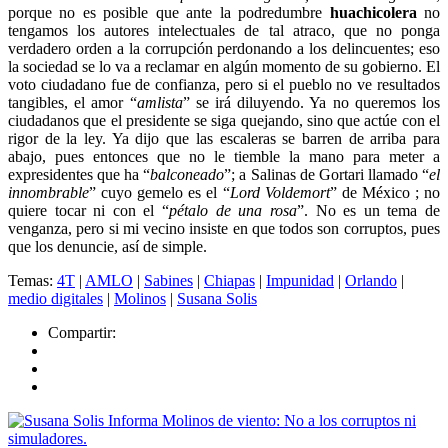
porque no es posible que ante la podredumbre
huachicolera
no
tengamos los autores intelectuales de tal atraco, que no ponga
verdadero orden a la corrupción perdonando a los delincuentes; eso
la sociedad se lo va a reclamar en algún momento de su gobierno. El
voto ciudadano fue de confianza, pero si el pueblo no ve resultados
tangibles, el amor “
amlista
” se irá diluyendo. Ya no queremos los
ciudadanos que el presidente se siga quejando, sino que actúe con el
rigor de la ley. Ya dijo que las escaleras se barren de arriba para
abajo, pues entonces que no le tiemble la mano para meter a
expresidentes que ha “
balconeado
”; a Salinas de Gortari llamado “
el
innombrable
” cuyo gemelo es el “
Lord Voldemort
” de México ; no
quiere tocar ni con el “
pétalo de una rosa
”. No es un tema de
venganza, pero si mi vecino insiste en que todos son corruptos, pues
que los denuncie, así de simple.
Temas:
4T
|
AMLO
|
Sabines
|
Chiapas
|
Impunidad
|
Orlando
|
medio digitales
|
Molinos
|
Susana Solis
Compartir: