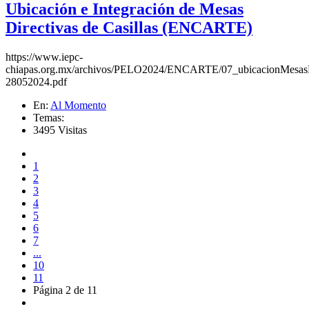
Ubicación e Integración de Mesas
Directivas de Casillas (ENCARTE)
https://www.iepc-
chiapas.org.mx/archivos/PELO2024/ENCARTE/07_ubicacionMes
28052024.pdf
En:
Al Momento
Temas:
3495 Visitas
1
2
3
4
5
6
7
...
10
11
Página 2 de 11