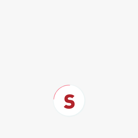
la plataf ...
En:
Al Momento
Temas:
Netflix
1733 Visitas
Página 3 de 11
BUSCAR