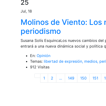
25
Jul, 18
Molinos de Viento: Los
periodismo
Susana Solís EsquincaLos nuevos cambios del p
entrará a una nueva dinámica social y política q
En:
Opinión
Temas:
libertad de expresión,
medios,
per
912 Visitas
1
2
...
149
150
151