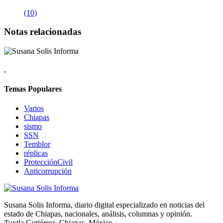
(10)
Notas relacionadas
,
Temas Populares
Varios
Chiapas
sismo
SSN
Temblor
réplicas
ProtecciónCivil
Anticorrupción
Susana Solis Informa, diario digital especializado en noticias del
estado de Chiapas, nacionales, análisis, columnas y opinión.
Tuxtla Gutiérrez, Chiapas, México