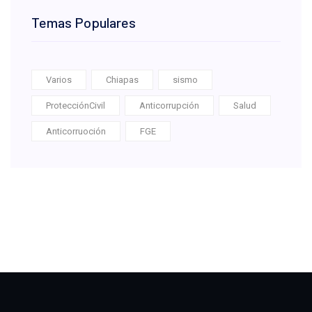
Temas Populares
Varios
Chiapas
sismo
ProtecciónCivil
Anticorrupción
Salud
Anticorruoción
FGE