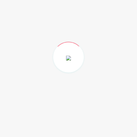
Nacional
(144)
Opinión
(466)
Al Momento
(34)
Video
(10)
Notas relacionadas
Molinos de viento