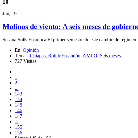
10
Jun, 19
Molinos de viento: A seis meses de gobiern
Susana Solís Esquinca El primer semestre de este cambio de régimen ha
En:
Opinión
Temas:
Chiapas,
RutilioEscandón,
AMLO,
Seis meses
727 Visitas
1
2
...
143
144
145
146
147
...
155
156