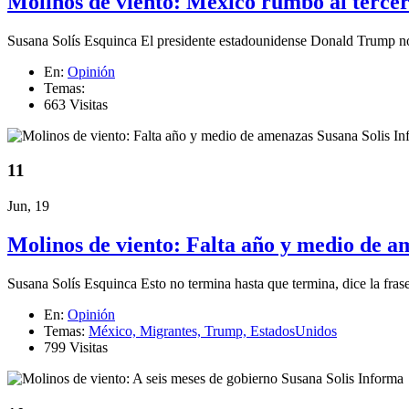
Molinos de viento: México rumbo al tercer
Susana Solís Esquinca El presidente estadounidense Donald Trump no qu
En:
Opinión
Temas:
663 Visitas
11
Jun, 19
Molinos de viento: Falta año y medio de 
Susana Solís Esquinca Esto no termina hasta que termina, dice la fras
En:
Opinión
Temas:
México,
Migrantes,
Trump,
EstadosUnidos
799 Visitas