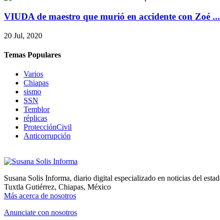
VIUDA de maestro que murió en accidente con Zoé ...
20 Jul, 2020
Temas Populares
Varios
Chiapas
sismo
SSN
Temblor
réplicas
ProtecciónCivil
Anticorrupción
Susana Solis Informa, diario digital especializado en noticias del esta
Tuxtla Gutiérrez, Chiapas, México
Más acerca de nosotros
Anunciate con nosotros