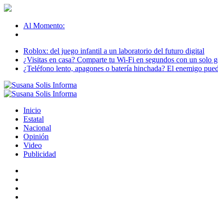
Al Momento:
Roblox: del juego infantil a un laboratorio del futuro digital
¿Visitas en casa? Comparte tu Wi-Fi en segundos con un solo ge
¿Teléfono lento, apagones o batería hinchada? El enemigo puede
Inicio
Estatal
Nacional
Opinión
Video
Publicidad