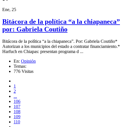
Ene, 25
Bitácora de la política “a la chiapaneca”
por: Gabriela Coutiño
Bitácora de la política “a la chiapaneca”. Por: Gabriela Coutiño*
Autorizan a los municipios del estado a contratar financiamiento.*
Harfuch en Chiapas: presentan programa d ...
En:
Opinión
Temas:
776 Visitas
1
2
...
106
107
108
109
110
...